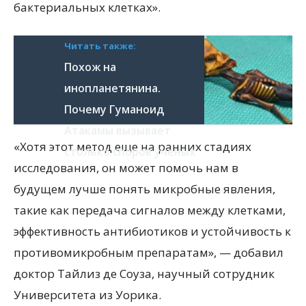
бактериальных клетках».
Читать также:
Похож на
инопланетянина.
Почему Гуманоид
Атакамы вызывает
«Хотя этот метод еще на ранних стадиях
столько споров ученых
исследования, он может помочь нам в
будущем лучше понять микробные явления,
такие как передача сигналов между клетками,
эффективность антибиотиков и устойчивость к
противомикробным препаратам», — добавил
доктор Тайлиз де Соуза, научный сотрудник
Университета из Уорика.