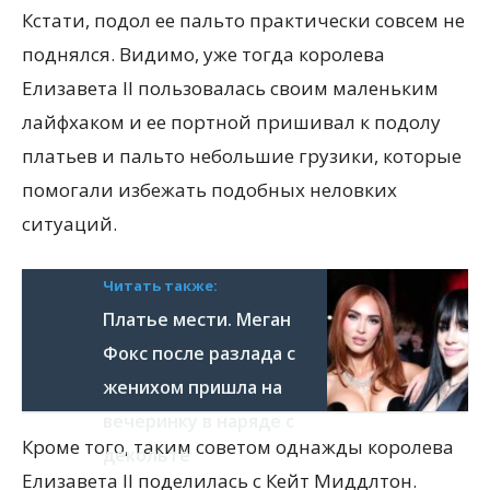
Кстати, подол ее пальто практически совсем не
поднялся. Видимо, уже тогда королева
Елизавета II пользовалась своим маленьким
лайфхаком и ее портной пришивал к подолу
платьев и пальто небольшие грузики, которые
помогали избежать подобных неловких
ситуаций.
Читать также:
Платье мести. Меган
Фокс после разлада с
женихом пришла на
вечеринку в наряде с
Кроме того, таким советом однажды королева
декольте
Елизавета II поделилась с Кейт Миддлтон.