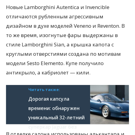
Новые Lamborghini Autentica и Invencible
отличаются рубленным агрессивным
дизайном в духе моделей Veneno и Reventon. В
то же время, изогнутые фары выдержаны в
стиле Lamborghini Sian, а крышка капота с
круглыми отверстиями создана по мотивам
модели Sesto Elemento. Купе получило
антикрыло, а кабриолет — кили.
Читать также:
Дорогая капсула
времени: обнаружен
уникальный 32-летний
суперкар Jaguar без
В отделке салона использованы алькантара и