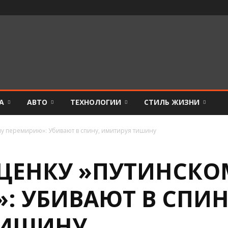
А
АВТО
ТЕХНОЛОГИИ
СТИЛЬ ЖИЗНИ
му перемирию»: Убивают в спину, имитируя тишину
ОЦЕНКУ »ПУТИНСКО
: УБИВАЮТ В СПИН
ТИШИНУ