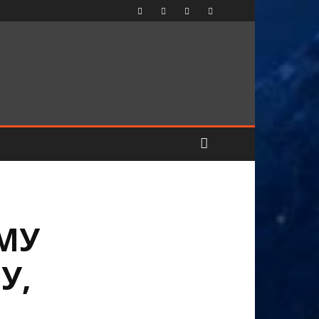
МУ
У,