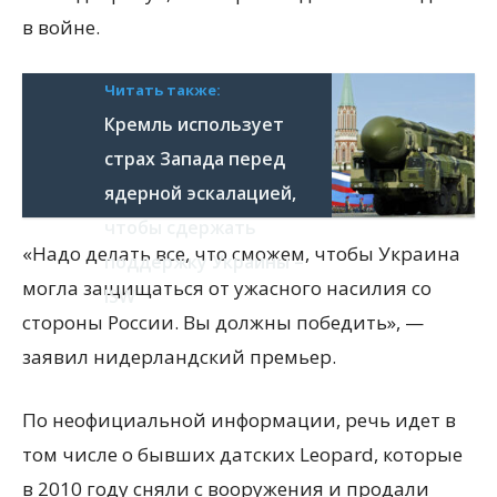
в войне.
Читать также:
Кремль использует
страх Запада перед
ядерной эскалацией,
чтобы сдержать
«Надо делать все, что сможем, чтобы Украина
поддержку Украины –
могла защищаться от ужасного насилия со
ISW
стороны России. Вы должны победить», —
заявил нидерландский премьер.
По неофициальной информации, речь идет в
том числе о бывших датских Leopard, которые
в 2010 году сняли с вооружения и продали