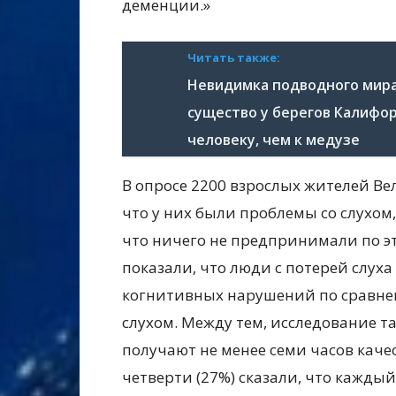
деменции.»
Читать также:
Невидимка подводного мира
существо у берегов Калифо
человеку, чем к медузе
В опросе 2200 взрослых жителей В
что у них были проблемы со слухом,
что ничего не предпринимали по э
показали, что люди с потерей слух
когнитивных нарушений по сравнен
слухом. Между тем, исследование та
получают не менее семи часов каче
четверти (27%) сказали, что кажды