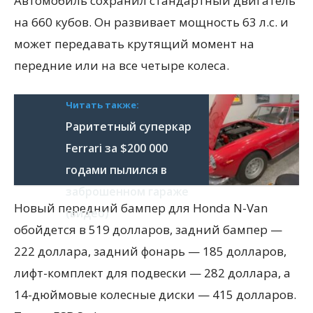
Автомобиль сохранил стандартный двигатель
на 660 кубов. Он развивает мощность 63 л.с. и
может передавать крутящий момент на
передние или на все четыре колеса.
Читать также:
Раритетный суперкар
Ferrari за $200 000
годами пылился в
заброшенном гараже
Новый передний бампер для Honda N-Van
(видео)
обойдется в 519 долларов, задний бампер —
222 доллара, задний фонарь — 185 долларов,
лифт-комплект для подвески — 282 доллара, а
14-дюймовые колесные диски — 415 долларов.